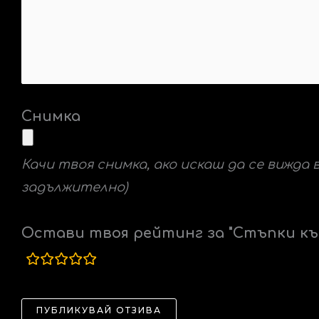
Снимка
Качи твоя снимка, ако искаш да се вижда 
задължително)
Остави твоя рейтинг за "Стъпки к
rating
fields