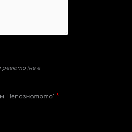
в ревюто (не е
ъм Непознатото"