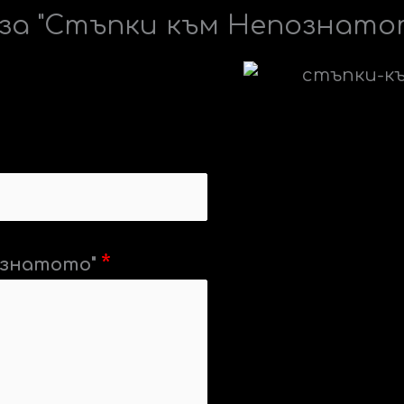
за "Стъпки към Непознато
ознатото"