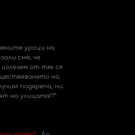
чените уроци на
али сме, че
 излезем от тях се
съществяването на
лучим подкрепа, ни
ият на улицата!?”
познатото”
. Да