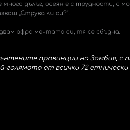
 много дълъг, осеян е с трудности, с м
зваш „Струва ли си?“.
двам афро мечтата си, тя се сбъдна.
тънтените провинции на Замбия, с 
й-голямота от всички 72 етнически 