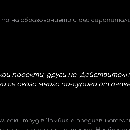
рата на образованието и със сиропита
ои проекти, други не. Д
ействителн
ка се оказа много по-сурова от очак
лчески труд в Замбия е предизвикател
оито са трудно осъществими. Необходим