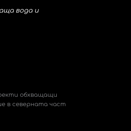
аща вода и
роекти обхващащи
ие в северната част