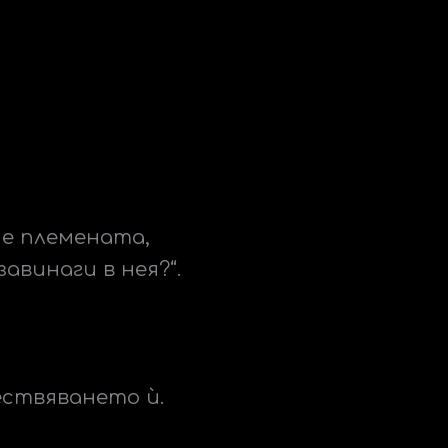
ме племената,
авинаги в нея?“.
ществяването ѝ.