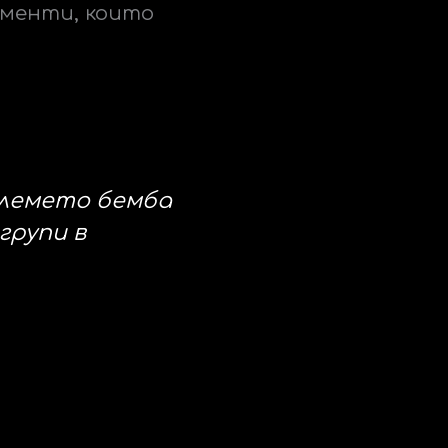
оменти, които
племето бемба
групи в