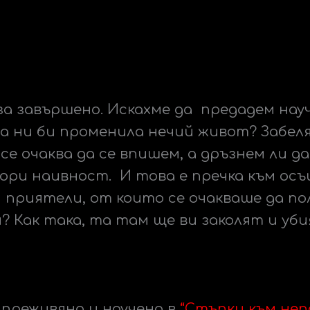
за завършено. Искахме да предадем нау
 ни би променила нечий живот? Забеляз
е очаква да се впишем, а дръзнем ли да
дори наивност. И това е пречка към о
и приятели, от които се очакваше да по
ия? Как така, та там ще ви заколят и уб
 преживяно и научено в
“Стъпки към не