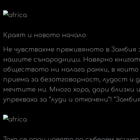
Краят и новото начало
Не чувствахме преживяното в Замбия 
нашите сънародници. Навярно книгата
обществото ни налага рамки, в които с
приема за безотговорност, лудост и 
мечтите ни. Много хора, дори близки 
упрекваха за “луди и откачени”! “Замб
Така се роди идеята да съберем всичко