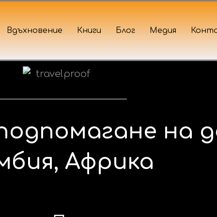
Вдъхновение
Книги
Блог
Медия
Конт
подпомагане на 
мбия, Африка