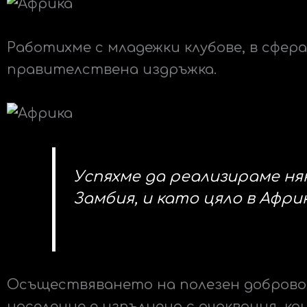
Работихме с младежки клубове, в сфе
правителствена издръжка.
Успяхме да реализираме няк
Замбия, и като цяло в Афри
Осъществяването на полезен доброво
население е изпълнено с очаквания, к