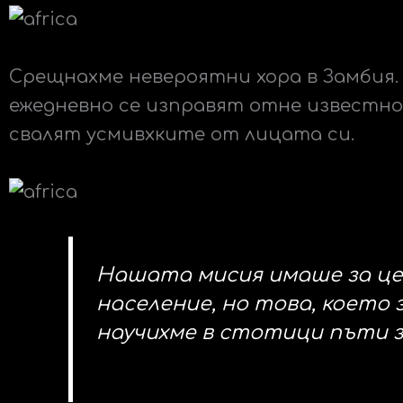
Срещнахме невероятни хора в Замбия
ежедневно се изправят отне известно
свалят усмивхките от лицата си.
Нашата мисия имаше за це
население, но това, което
научихме в стотици пъти 