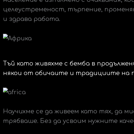
целеустременост, търпение, променян
и здрава работа.
Тъй като живяхме с бемба в продължен
някои от обичаите и традициите на п
Научихме се да живеем като тях, да ми
трябваше. Без да усвоим нужните кач