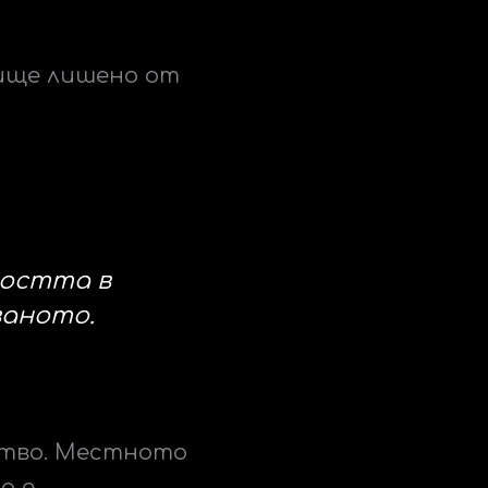
лище лишено от
остта в
ваното.
ство. Местното
а е