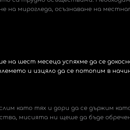
е на мирогледа, осъзнаване на местна
ие на шест месеца успяхме да се докос
лемето и изцяло да се потопим в начи
слим като тях и дори да се държим като
ества, мисията ни щеше да бъде обрече