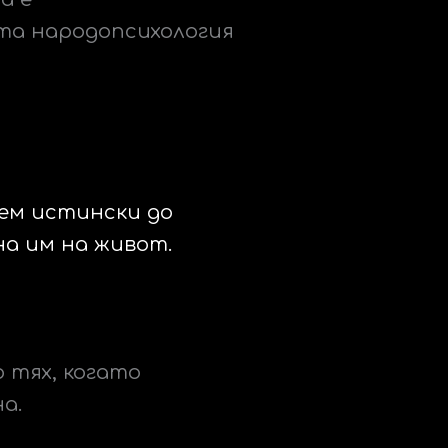
та народопсихология
нем истински до
на им на живот.
 тях, когато
на.