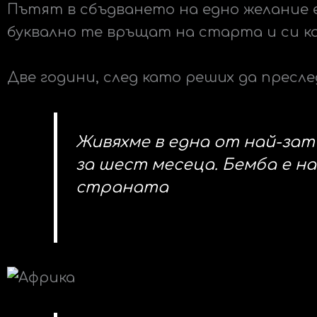
Пътят в сбъдването на едно желание е
буквално те връщат на старта и си ка
Две години, след като реших да пресле
Живяхме в една от най-за
за шест месеца. Бемба е на
страната