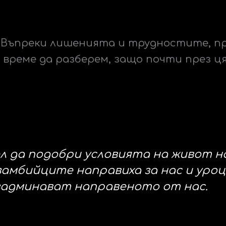
. Въпреки лишенията и трудностите, 
 време да разберем, защо почти през ц
л да подобри условията на живот 
 замбийците направиха за нас и уро
задминават направеното от нас.