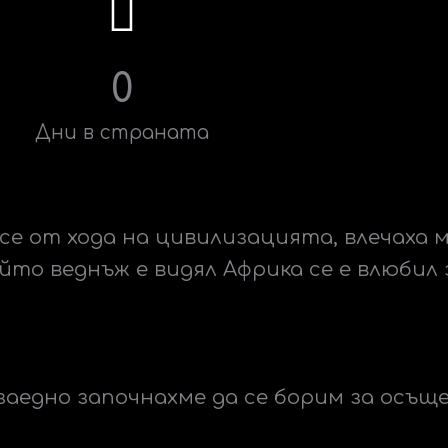
0
Дни в страната
се от хода на цивилизацията, влечаха 
йто веднъж е видял Африка се е влюбил з
заедно започнахме да се борим за осъ