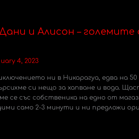
Дани и Алисон – големите
uary 4, 2023
ключението ни в Никарагуа, едва на 50
Търсихме си нещо за хапване и вода. Ща
ме се със собственика на едно от мага
одими само 2-3 минути и ни предложи ор