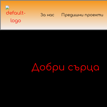
Skip
to
За нас
Предишни проекти
content
Добри сърца