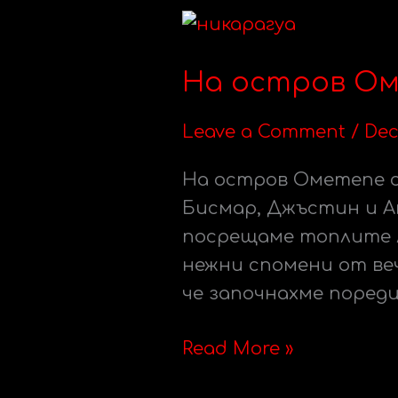
На
остров
На остров Ом
Ометепе
с
Leave a Comment
/
Dec
Бисмар,
Есмилда
На остров Ометепе с
и
Бисмар, Джъстин и А
Хоайда
посрещаме топлите л
нежни спомени от ве
че започнахме пореди
Read More »