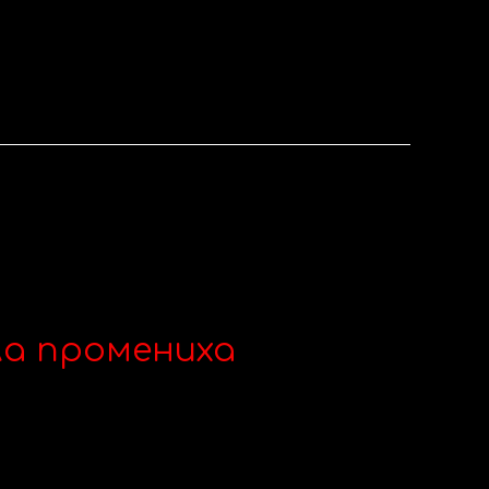
ла промениха