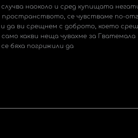
е случва наоколо и сред купищата нега
 пространството, се чувстваме по-отг
ии да ви срещнем с доброто, което срещ
, само какви неща чувахме за Гватемала 
се бяха погрижили да