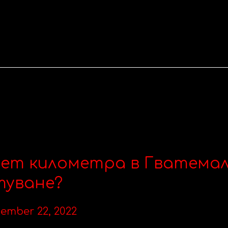
пет километра в Гватема
туване?
ember 22, 2022