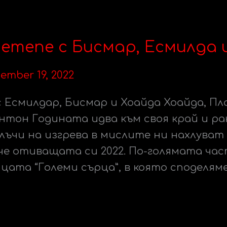
етепе с Бисмар, Есмилда 
ember 19, 2022
 Есмилдар, Бисмар и Хоайда Хоайда, Пл
нтон Годината идва към своя край и ра
ъчи на изгрева в мислите ни нахлуват
че отиващата си 2022. По-голямата час
цата “Големи сърца”, в която споделям