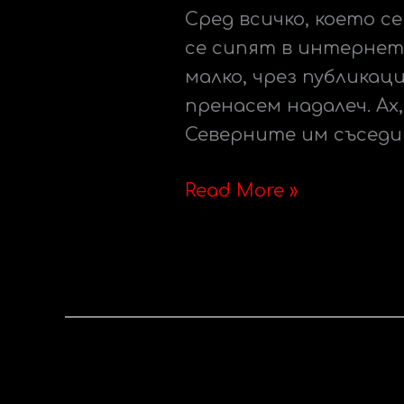
Сред всичко, което с
цялото
се сипят в интернет
ни
малко, чрез публикац
пътуване?
пренасем надалеч. Ах
Северните им съседи 
Read More »