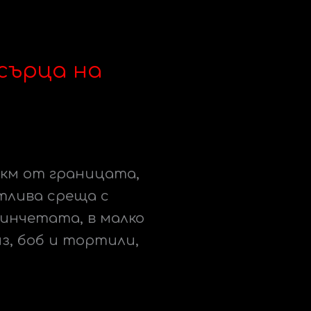
 сърца на
 км от границата,
стлива среща с
зинчетата, в малко
из, боб и тортили,