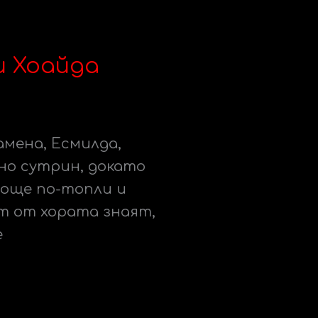
и Хоайда
амена, Есмилда,
но сутрин, докато
 още по-топли и
т от хората знаят,
е