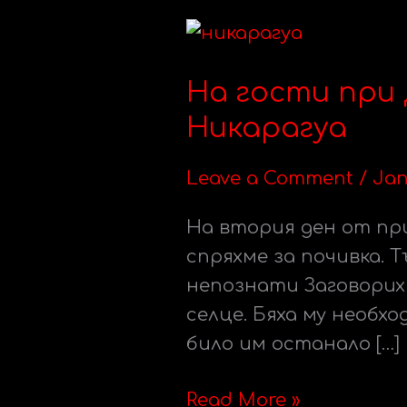
На
гости
На гости при 
при
Дани
Никарагуа
и
Алисон
Leave a Comment
/
Jan
–
На втория ден от при
големите
спряхме за почивка. 
сърца
непознати Заговорих
на
селце. Бяха му необх
Никарагуа
било им останало […]
Read More »