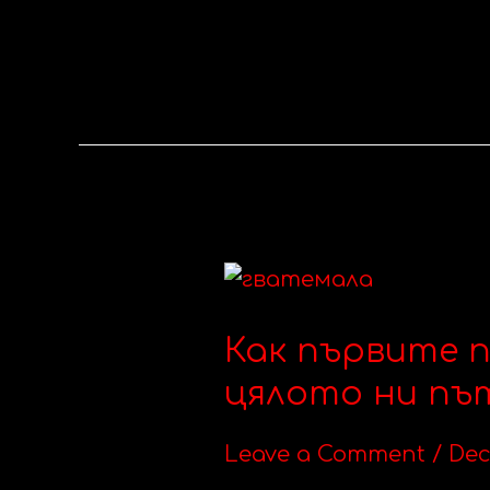
Как
първите
Как първите 
пет
километра
цялото ни пъ
в
Гватемала
Leave a Comment
/
Dec
промениха