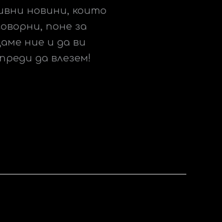
тивни новини, които
оворни, поне за
аме ние и да ви
преди да влезем!