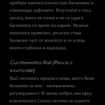
прибира чантата плътно към багажника и
елиминира луфтовете. Резултатът е тиха
дисага, която не хлопа и не се удря в
багажника по време на каране. Веднъж
напасната правилно, дисагата става
буквално част от колелото и се усеща
много стабилна и надеждна.
Системата Rail (Релса с
клипсове)
Rail системата предлага нещо, което беше
безценно за мен – неограничена
регулируемост. И затова избрах нея пред
класическата Crosso система за задните