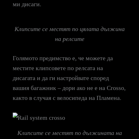
ми дисаги.
Клипсите се местят по цялата дължина
на релсите
Голямото предимство е, че можете да
местите клипсовете по релсата на
дисагата и да ги настройвате според
вашия багажник – дори ако не е на Crosso,
както в случая с велосипеда на Пламена.
Клипсите се местят по дължината на