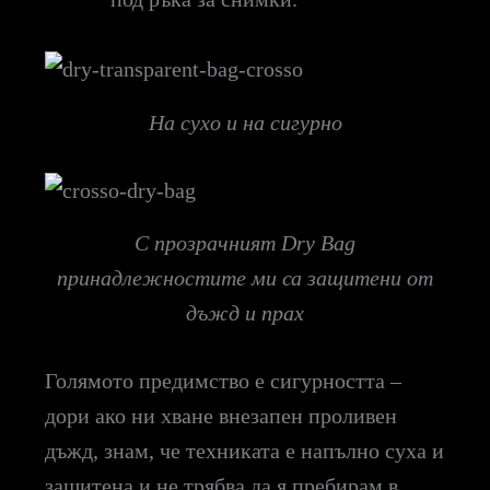
На сухо и на сигурно
С прозрачният Dry Bag
принадлежностите ми са защитени от
дъжд и прах
Голямото предимство е сигурността –
дори ако ни хване внезапен проливен
дъжд, знам, че техниката е напълно суха и
защитена и не трябва да я пребирам в