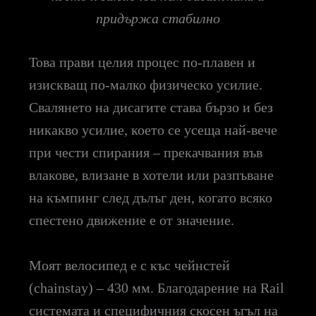
придържа стабилно
Това прави целия процес по-плавен и
изискващ по-малко физическо усилие.
Свалянето на дисагите става бързо и без
никакво усилие, което се усеща най-вече
при чести спирания – прекачвания във
влакове, влизане в хотели или разпъване
на къмпинг след дълъг ден, когато всяко
спестено движение е от значение.
Моят велосипед е с къс чейнстей
(chainstay) – 430 мм. Благодарение на Rail
системата и специфичния скосен ъгъл на