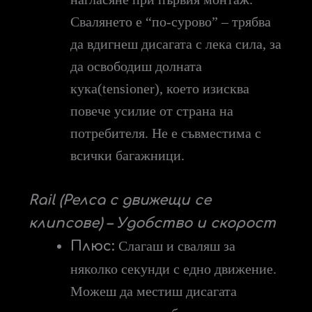
Свалянето е “по-сурово” – трябва
да вдигнеш дисагата с лека сила, за
да освободиш долната
кука(tensioner), което изисква
повече усилие от страна на
потребителя. Не е съвместима с
всички багажници.
Rail (
Релса с движещи се
клипсове
) – Удобство и скорост
Плюс:
Слагаш и сваляш за
няколко секунди с едно движение.
Можеш да местиш дисагата