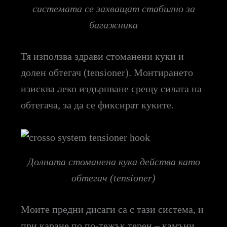
системата се захващат стабилно за
багажника
Тя използва здрави стоманени куки и
долен обтегач (tensioner). Монтирането
изисква леко издърпване срещу силата на
обтегача, за да се фиксират куките.
Долната стоманена кука действа като
обтегач (tensioner)
Моите предни дисаги са с тази система, и
при каране по по-тежък терен – камъни,