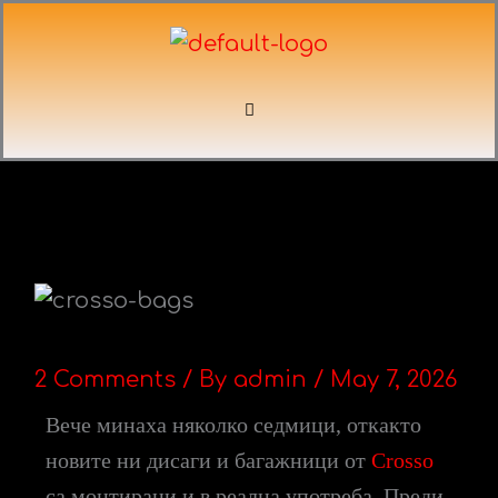
Skip
to
content
Menu
2 Comments
/ By
admin
/
May 7, 2026
Вече минаха няколко седмици, откакто
новите ни дисаги и багажници от
Crosso
са монтирани и в реална употреба. Преди