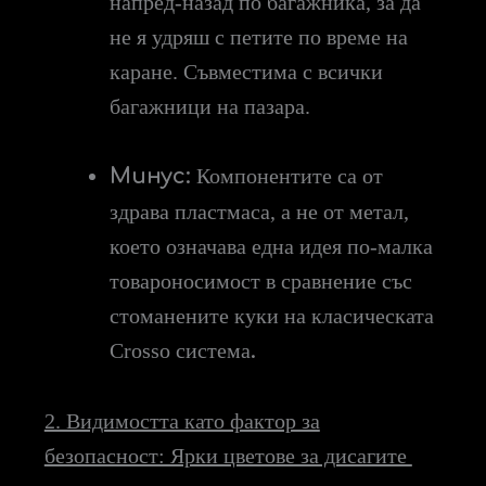
напред-назад по багажника, за да
не я удряш с петите по време на
каране. Съвместима с всички
багажници на пазара.
Минус:
Компонентите са от
здрава пластмаса, а не от метал,
което означава една идея по-малка
товароносимост в сравнение със
стоманените куки на класическата
Crosso система
.
2. Видимостта като фактор за
безопасност: Ярки цветове за дисагите