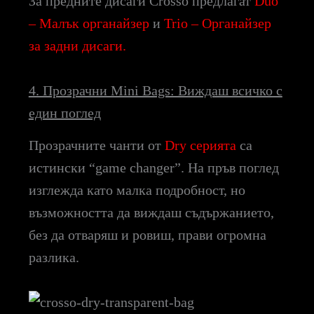
За предните дисаги Crosso предлагат
Duo
– Малък органайзер
и
Trio – Органайзер
за задни дисаги.
4. Прозрачни Mini Bags: Виждаш всичко с
един поглед
Прозрачните чанти от
Dry серията
са
истински “game changer”. На пръв поглед
изглежда като малка подробност, но
възможността да виждаш съдържанието,
без да отваряш и ровиш, прави огромна
разлика.