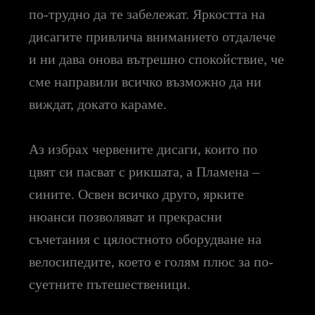
по-трудно да те забележат. Яркостта на
дисагите привлича вниманието отдалече
и ни дава онова вътрешно спокойствие, че
сме направили всичко възможно да ни
виждат, докато караме.
Аз избрах червените дисаги, които по
цвят си пасват с рикшата, а Пламена –
сините. Освен всичко друго, ярките
нюанси позволяват и прекрасни
съчетания с цялостното оборудване на
велосипедите, което е голям плюс за по-
суетните пътешественици.