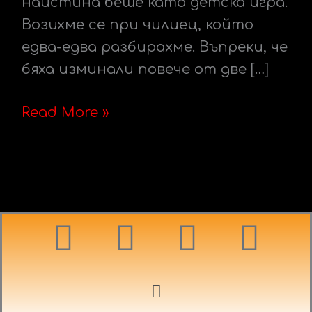
наистина беше като детска игра.
Возихме се при чилиец, който
едва-едва разбирахме. Въпреки, че
бяха изминали повече от две […]
Read More »
F
I
T
Y
a
n
w
o
c
s
i
u