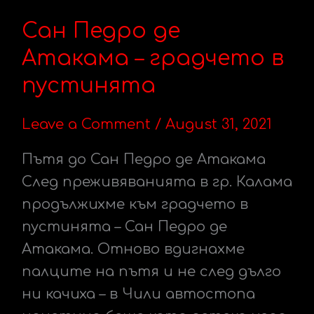
Педро
Сан Педро де
де
Атакама
Атакама – градчето в
–
пустинята
градчето
в
Leave a Comment
/
August 31, 2021
пустинята
Пътя до Сан Педро де Атакама
След преживяванията в гр. Калама
продължихме към градчето в
пустинята – Сан Педро де
Атакама. Отново вдигнахме
палците на пътя и не след дълго
ни качиха – в Чили автостопа