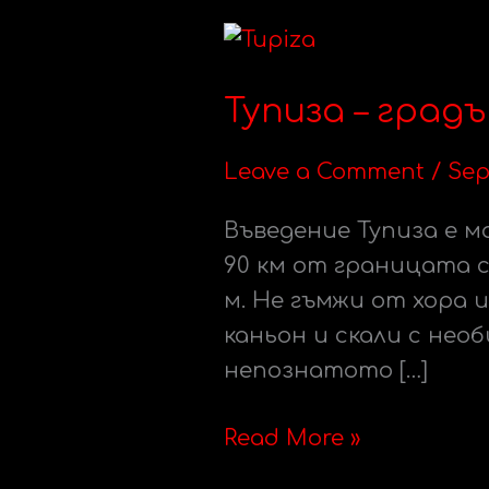
Тупиза
–
Тупиза – град
градът
в
Leave a Comment
/
Sep
сянката
червените
Въведение Тупиза е м
скали
90 км от границата 
м. Не гъмжи от хора 
каньон и скали с нео
непознатото […]
Read More »