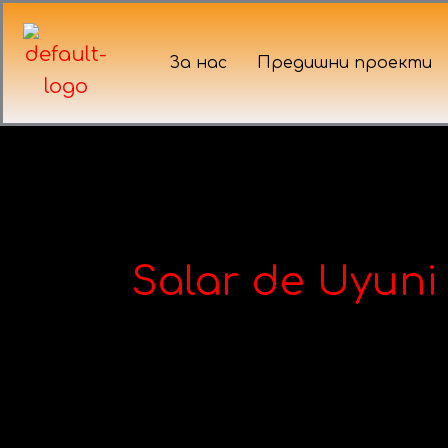
Skip
to
За нас
Предишни проекти
content
Salar de Uyuni