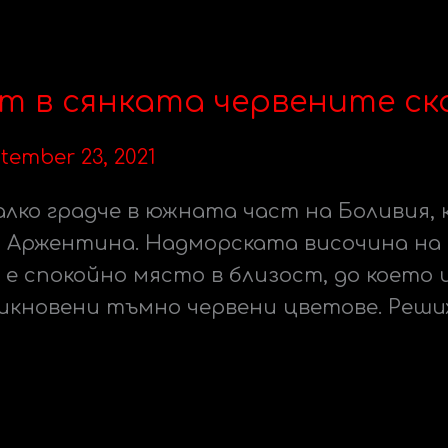
ът в сянката червените ск
tember 23, 2021
алко градче в южната част на Боливия, 
с Аржентина. Надморската височина на 
и е спокойно място в близост, до което
бикновени тъмно червени цветове. Реши