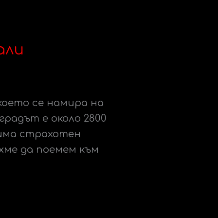
али
което се намира на
градът е около 2800
 има страхотен
хме да поемем към