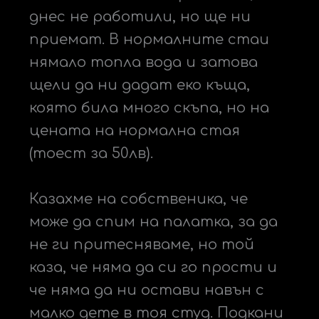
днес не работили, но ще ни
приемат. В нормалните стаи
нямало топла вода и затова
щели да ни дадат еко къща,
която била много скъпа, но на
цената на нормална стая
(тоест за 50лв).
Казахме на собственика, че
може да спим на палатка, за да
не ги притесняваме, но той
каза, че няма да си го прости и
че няма да ни остави навън с
малко дете в тоя студ. Подкани