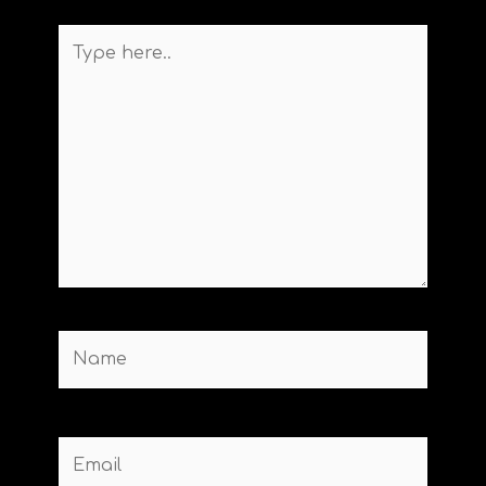
Type
here..
Name
Email