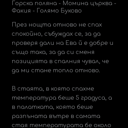
Горска поляна - Момина църква -
Факия - Голямо Буково
През нощта отново не спах
спокойно, събуждах се, за да
проверя дали на Ева й е добре и
също така, за да си сменя
позицията в спалния чувал, че
да ми стане топло отново.
В стаята, в която спахме
температура беше 5 градуса, а
в палатката, която беше
разпъната вътре в самата
стая температурата бе около