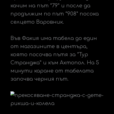
качим на път “79” и после да
продължим по път “908” посока
селцето Варовник.
Във Факия има табела до един
от магазините в центъра,
която посочва пътя за “Тур
Странджа” и към Ахтопол. На 5
минути каране от табелата
започва черния път.