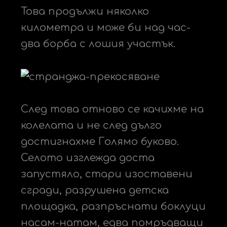
Това продължи няколко
километра и може би над час-
два борба с лошия участък.
След това отново се качихме на
колелата и не след дълго
достигнахме Голямо буково.
Селото изглежда доста
запустяло, стари изоставени
сгради, разрушена детска
площадка, разпръснати боклуци
насам-натам, едва помръдващи