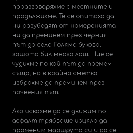
поразговаряхме с местните и
продължихме. Те се опитаха да
ни разубедят от намеренията
ни да преминем през черния
път до село Голямо буково,
защото бил много лош. Ние се
чудихме по кой път да поемем
също, но в крайна сметка
избрахме да преминем през
почвения път.
Ако искахме да се движим по
асфалт трябваше изцяло да
променим маршрута си и да се