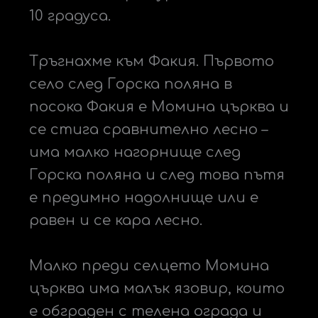
10 градуса.
Тръгнахме към Факия. Първото
село след Горска поляна в
посока Факия е Момина църква и
се стига сравнително лесно –
има малко нагорнище след
Горска поляна и след това пътя
е предимно надолнище или е
равен и се кара лесно.
Малко преди селцето Момина
църква има малък язовир, които
е обграден с телена ограда и