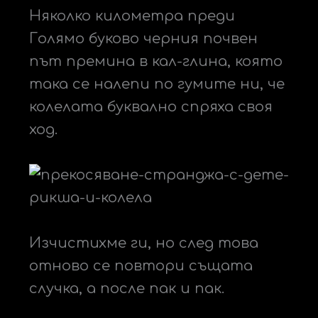
Няколко километра преди
Голямо буково черния почвен
път премина в кал-глина, която
така се налепи по гумите ни, че
колелата буквално спряха своя
ход.
Изчистихме ги, но след това
отново се повтори същата
случка, а после пак и пак.