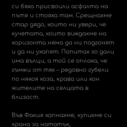
си бяха присвоили асфалта на
пътя и стояха там. Срещнахме
стар дядо, които ни увери, че
кучетата, които виждахме на
хоризонта няма да ни подгонят
и да ни ухапят. Попитах го дали
има вълци, а той се оплака, че
гъмжи от тях – редовно губели
по някоя коза, крава или кон
жителите на селцата в
близост.
Във Факия хапнахме, купихме си
храна за нататък,