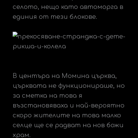
селото, нещо като автоморга в
единия от тези блокове.
В центъра на Момина църква,
църквата не функционираше, но
за сметка на това я
възстановяваха и най-вероятно
скоро жителите на това малко
селце ще се радват на нов божи
храм.