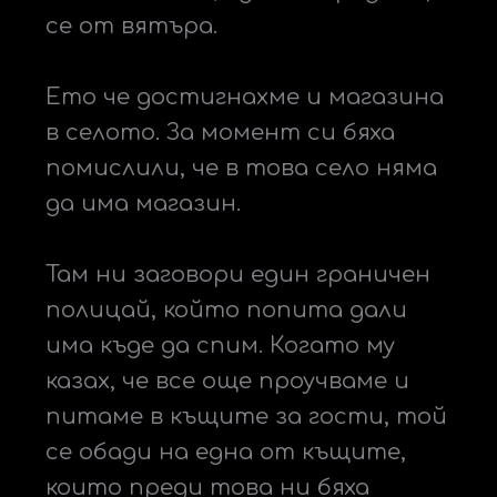
се от вятъра.
Ето че достигнахме и магазина
в селото.
За момент си бяха
помислили, че в това село няма
да има магазин.
Там ни заговори един граничен
полицай, който попита дали
има къде да спим. Когато му
казах, че все още проучваме и
питаме в къщите за гости, той
се обади на една от къщите,
които преди това ни бяха