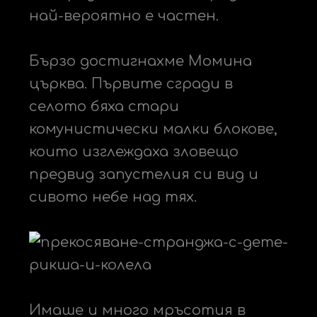
най-вероятно е частен.
Бързо достигнахме Момина
църква. Първите сгради в
селото бяха стари
комунистически малки блокове,
които изглеждаха зловещо
предвид запустелия си вид и
сивото небе над тях.
Имаше и много мръсотия в