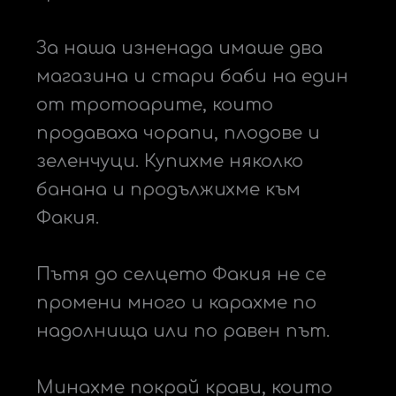
За наша изненада имаше два
магазина и стари баби на един
от тротоарите, които
продаваха чорапи, плодове и
зеленчуци. Купихме няколко
банана и продължихме към
Факия.
Пътя до селцето Факия не се
промени много и карахме по
надолнища или по равен път.
Минахме покрай крави, които