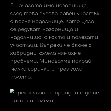
В началото има нагорнище,
след това следва равен участък,
а после надолнище. Като цяло
се редуват нагорнища и
надолнища, а както и полегати
участъци. Въпреки че бяхме с
хибридни колела нямахме
проблеми. Минавахме покрай
малки горички и през голи
полета.