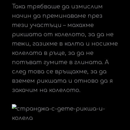
Така трябваше да измислим
начин да преминаваме през
тези участъци – махахме
рикшата от колелото, за да не
тежи, газихме в калта и носихме
колелата в ръце, за да не
потъват гумите в глината. А
след това се връщахме, за да
вземем рикшата и отново да я
закачим на колелото.