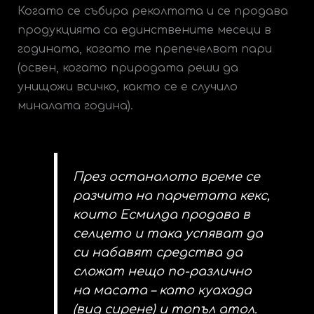
Когато се събира реколтата и се продава
продукцията са единствените месеци в
годината, когато те препечелват пари
(освен, когато природата реши да
унищожи всичко, както се е случило
миналата година).
През останалото време се
разчита на парчетата кекс,
които Есмилда продава в
селцето и така успяват да
си набавят средства да
сложат нещо по-различно
на масата – като куахада
(вид сирене) и топъл атол.