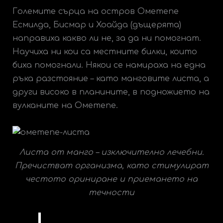
Големите сърца на остров Ометепе
Есмилда, Бисмар и Хоайда (дъщерята)
направиха какво ли не, за да ни помогнат.
Научиха ни кои са местните билки, които
биха помогнали. Някои се намираха на една
ръка разстояние – като манговите листа, а
други високо в планините, в подножието на
вулканите на Ометепе.
Листа от манго – изключително лечебни.
Пречистват организма, като стимулират
честото ориниране и приемането на
течности