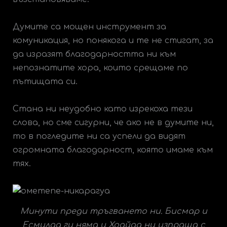
Думите са мощен инструмент за
комуникация, но понякога и те не стигат, за
да изразят благодарността ни към
непознатите хора, които срещаме по
пътищата си.
Стана ни неудобно като изрекоха тези
слова, но сме сигурни, че ако не в думите ни,
то в погледите ни са успели да видят
огромната благодарност, която имаме към
тях.
Минути преди тръгването ни. Бисмар и
Есмилда ги няма и Хоайда ни изпраща с