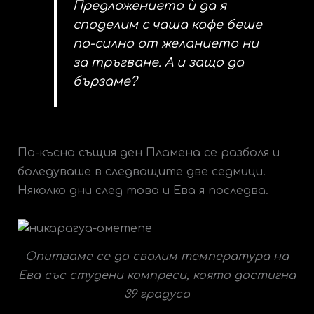
Предложението ѝ да я
споделим с чаша кафе беше
по-силно от желанието ни
за тръгване. А и защо да
бързаме?
По-късно същия ден Пламена се разболя и
боледуваше в следващите две седмици.
Няколко дни след това и Ева я последва.
Опитваме се да свалим температура на
Ева със студени компреси, която достигна
39 градуса