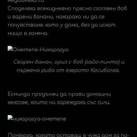
недоимъка си
Споделяха всекидневно прясно сготвен боб
и варени банани, накараха ни да се
почувстваме като у дома, без да искат
нищо в замяна.
Сварен банан, ориз с боб (гайо-пинто) и
пържена риба от езерото Косиболка.
Есмилда продължи да прави домашни
кексове, които ни зареждаха със сили.
Понякога, когато оставаш в чужд дом за по-