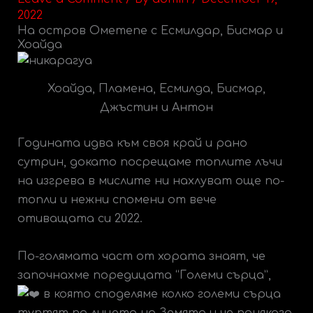
2022
На остров Ометепе с Есмилдар, Бисмар и
Хоайда
Хоайда, Пламена, Есмилда, Бисмар,
Джъстин и Антон
Годината идва към своя край и рано
сутрин, докато посрещаме топлите лъчи
на изгрева в мислите ни нахлуват още по-
топли и нежни спомени от вече
отиващата си 2022.
По-голямата част от хората знаят, че
започнахме поредицата “Големи сърца”,
в която споделяме колко големи сърца