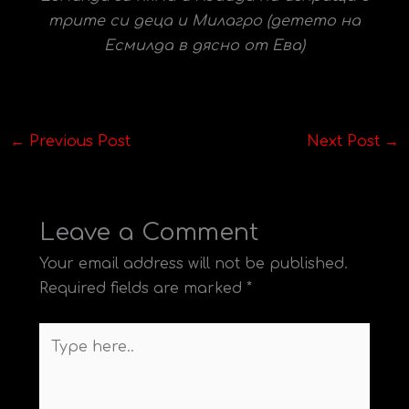
трите си деца и Милагро (детето на
Есмилда в дясно от Ева)
←
Previous Post
Next Post
→
Leave a Comment
Your email address will not be published.
Required fields are marked
*
Type
here..