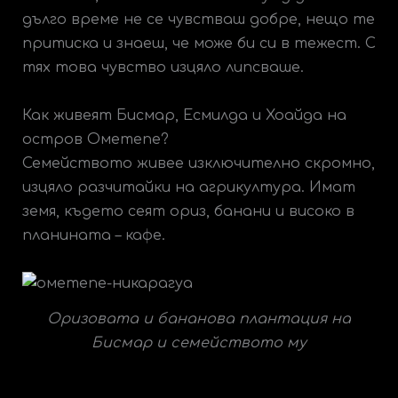
дълго време не се чувстваш добре, нещо те
притиска и знаеш, че може би си в тежест. С
тях това чувство изцяло липсваше.
Как живеят Бисмар, Есмилда и Хоайда на
остров Ометепе?
Семейството живее изключително скромно,
изцяло разчитайки на агрикултура. Имат
земя, където сеят ориз, банани и високо в
планината – кафе.
Оризовата и бананова плантация на
Бисмар и семейството му