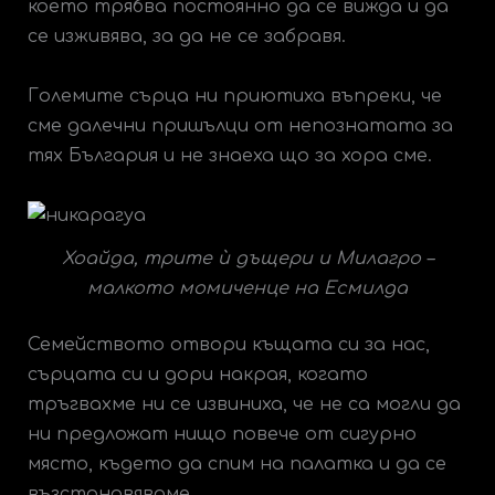
което трябва постоянно да се вижда и да
се изживява, за да не се забравя.
Големите сърца ни приютиха въпреки, че
сме далечни пришълци от непознатата за
тях България и не знаеха що за хора сме.
Хоайда, трите ѝ дъщери и Милагро –
малкото момиченце на Есмилда
Семейството отвори къщата си за нас,
сърцата си и дори накрая, когато
тръгвахме ни се извиниха, че не са могли да
ни предложат нищо повече от сигурно
място, където да спим на палатка и да се
възстановяваме.