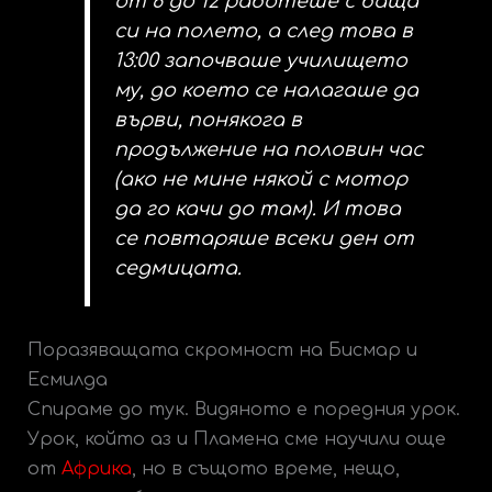
от 6 до 12 работеше с баща
си на полето, а след това в
13:00 започваше училището
му, до което се налагаше да
върви, понякога в
продължение на половин час
(ако не мине някой с мотор
да го качи до там). И това
се повтаряше всеки ден от
седмицата.
Поразяващата скромност на Бисмар и
Есмилда
Спираме до тук. Видяното е поредния урок.
Урок, който аз и Пламена сме научили още
от
Африка
, но в същото време, нещо,