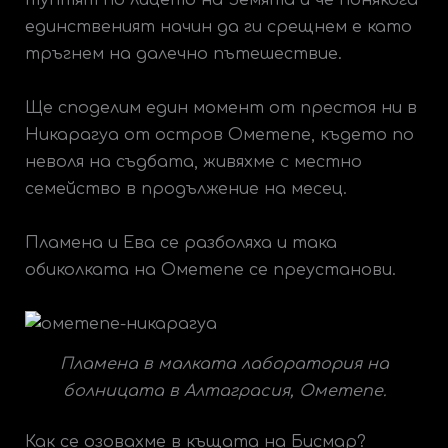
туптят по лицето на Земята и че понякога
единственият начин да ги срещнем е като
тръгнем на далечно пътешествие.
Ще споделим един момент от престоя ни в
Никарагуа от остров Ометепе, където по
неволя на съдбата, живяхме с местно
семейство в продължение на месец.
Пламена и Ева се разболяха и така
обиколката на Ометепе се преустанови.
Пламена в малката лаборатория на
болницата в Алтаграсия, Ометепе.
Как се озовахме в къщата на Бисмар?