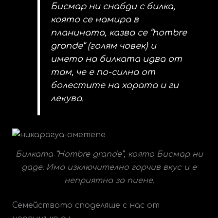
Бисмар ни снабди с билка,
която се намира в
планината, казва се “hombre
grande” (голям човек) и
името на билката идва от
там, че е по-силна от
болестите на хората и ги
лекува.
Билката “Hombre grande”, която Бисмар ни
даде. Има изключително горчив вкус и е
неприятна за пиене.
Семейството споделяше с нас от