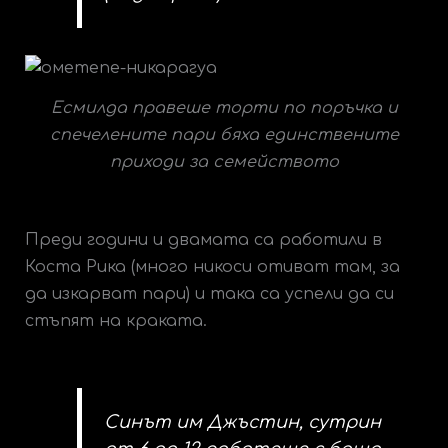
Есмилда правеше торти по поръчка и
спечелените пари бяха единствените
приходи за семейството
Преди години и двамата са работили в
Коста Рика (много никоси отиват там, за
да изкарват пари) и така са успели да си
стъпят на краката.
Синът им Джъстин, сутрин