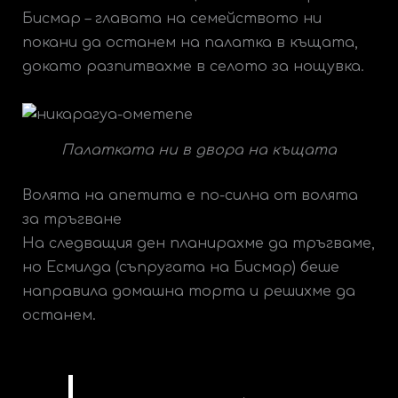
Бисмар – главата на семейството ни
покани да останем на палатка в къщата,
докато разпитвахме в селото за нощувка.
Палатката ни в двора на къщата
Волята на апетита е по-силна от волята
за тръгване
На следващия ден планирахме да тръгваме,
но Есмилда (съпругата на Бисмар) беше
направила домашна торта и решихме да
останем.