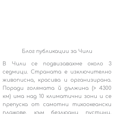
лагуни и самотни
тихоокеански брегове.
Блог публикации за Чили
В Чили се подвизавахме около 3
седмици. Страната е изключително
живописна, красива и организирана.
Поради голямата й дължина (> 4300
км) има над 10 климатични зони и се
препуска от самотни тихоокеански
плажове, към безлюдни пустини,