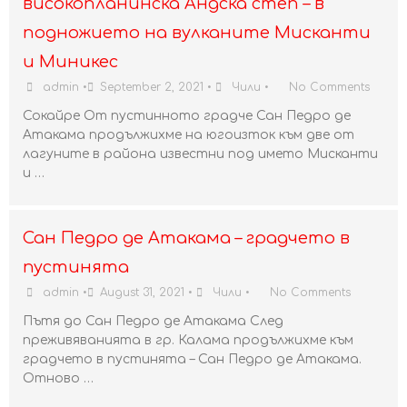
високопланинска Андска степ – в
подножието на вулканите Мисканти
и Миникес
admin
•
September 2, 2021
•
Чили
•
No Comments
Сокайре От пустинното градче Сан Педро де
Атакама продължихме на югоизток към две от
лагуните в района известни под името Мисканти
и …
Сан Педро де Атакама – градчето в
пустинята
admin
•
August 31, 2021
•
Чили
•
No Comments
Пътя до Сан Педро де Атакама След
преживяванията в гр. Калама продължихме към
градчето в пустинята – Сан Педро де Атакама.
Отново …