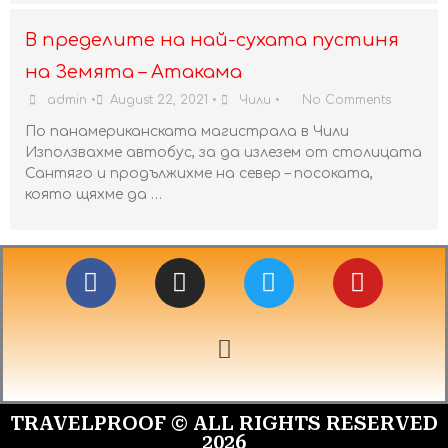
В пределите на най-сухата пустиня
на Земята – Атакама
admin
•
August 22, 2021
•
Чили
•
No Comments
По панамериканската магистрала в Чили
Използвахме автобус, за да излезем от столицата
Сантяго и продължихме на север – посоката,
която щяхме да …
F
I
T
Y
a
n
w
o
c
s
i
u
e
t
t
t
b
a
t
u
o
g
e
b
o
r
r
e
TRAVELPROOF © ALL RIGHTS RESERVED
k
a
2026