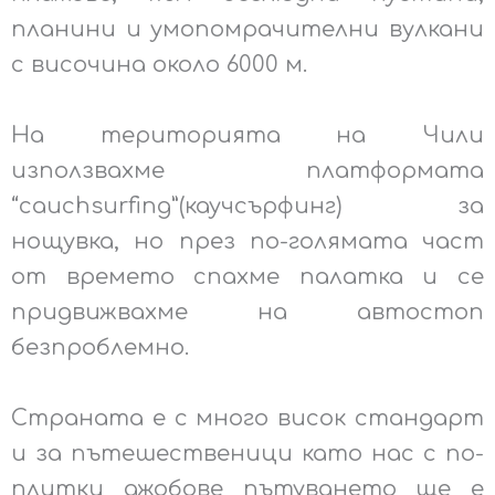
планини и умопомрачителни вулкани
с височина около 6000 м.
На територията на Чили
използвахме платформата
“cauchsurfing”(каучсърфинг) за
нощувка, но през по-голямата част
от времето спахме палатка и се
придвижвахме на автостоп
безпроблемно.
Страната е с много висок стандарт
и за пътешественици като нас с по-
плитки джобове пътуването ще е